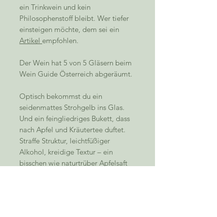
ein Trinkwein und kein
Philosophenstoff bleibt. Wer tiefer
einsteigen möchte, dem sei ein
Artikel
empfohlen.
Der Wein hat 5 von 5 Gläsern beim
Wein Guide Österreich abgeräumt.
Optisch bekommst du ein
seidenmattes Strohgelb ins Glas.
Und ein feingliedriges Bukett, dass
nach Apfel und Kräutertee duftet.
Straffe Struktur, leichtfüßiger
Alkohol, kreidige Textur – ein
bisschen wie naturtrüber Apfelsaft
mit Bitterorange, ungemein
belebend, langer salziger und
feinherber Ausklang.