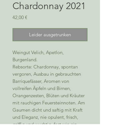
Chardonnay 2021
Preis
42,00 €
Leider ausgetrunken
Weingut Velich, Apetlon,
Burgenland.
Rebsorte: Chardonnay, spontan
vergoren, Ausbau in gebrauchten
Barriquefässer, Aromen von
vollreifen Äpfeln und Birnen,
Orangenzesten, Blüten und Kräuter
mit rauchigen Feuersteinnoten. Am
Gaumen dicht und saftig mit Kraft
und Eleganz, nie opulent, frisch,
griffig und wuchtig, fast wie ein
Meursault. Salzig-mineralisch mit
einer tiefgründigen Würze, das