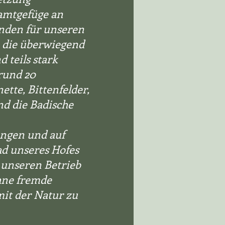
samtgefüge an
nden für unseren
n, die überwiegend
 teils stark
rund 20
tte, Bittenfelder,
nd die Badische
angen und auf
ad unseres Hofes
, unseren Betrieb
ohne fremde
it der Natur zu