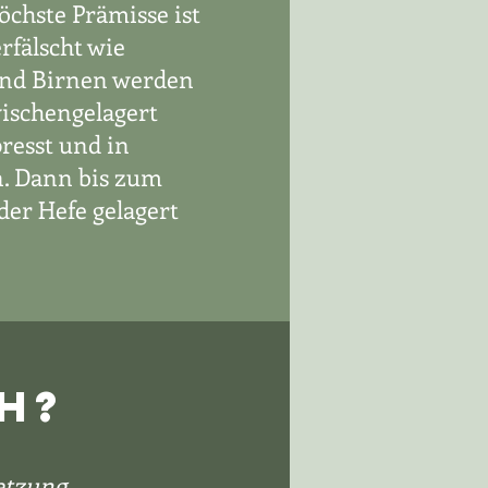
öchste Prämisse ist
rfälscht wie
 und Birnen werden
wischengelagert
presst und in
n. Dann bis zum
der Hefe gelagert
H?
etzung