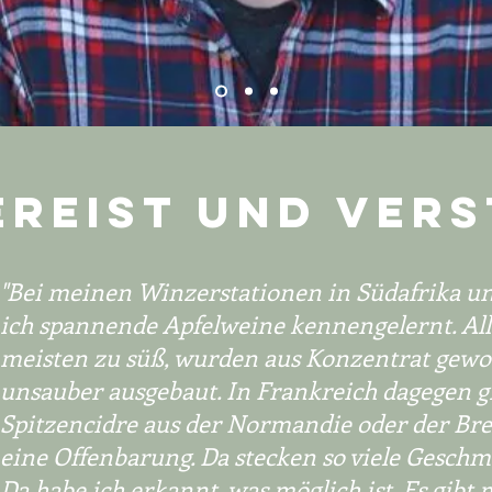
EREIST UND VER
"Bei meinen Winzerstationen in Südafrika un
ich spannende Apfelweine kennengelernt. All
meisten zu süß, wurden aus Konzentrat gewo
unsauber ausgebaut. In Frankreich dagegen gi
Spitzencidre aus der Normandie oder der Bre
eine Offenbarung. Da stecken so viele Gesch
Da habe ich erkannt, was möglich ist. Es gibt 