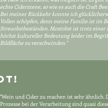
echte Ciderszene, so wie es auch die Craft Bee
Bei meiner Rückkehr konnte ich glücklicher
Vollen schöpfen, denn meine Familie ist im B
Streuobstbeständen. Mostobst ist trotz einer
höchst kultureller Bedeutung leider im Begrif
Bildfläche zu verschwinden."
OT!
"Wein und Cider zu machen ist sehr ähnlich. 
Prozesse bei der Verarbeitung sind quasi die