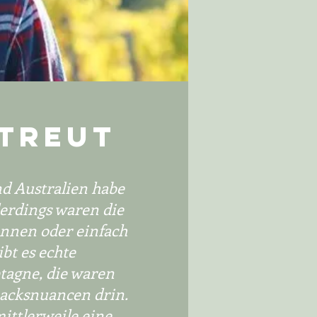
STREUT
d Australien habe
erdings waren die
nnen oder einfach
bt es echte
tagne, die waren
macksnuancen drin.
mittlerweile eine