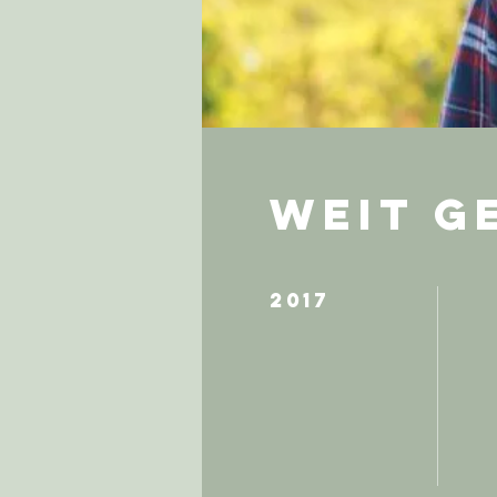
WEIT G
2017