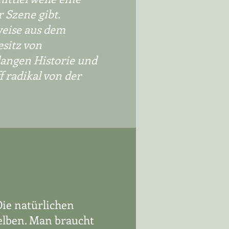
r Szene gibt.
weise aus dem
esitz von
 langen Historie und
f radikal von der
Die natürlichen
selben. Man braucht