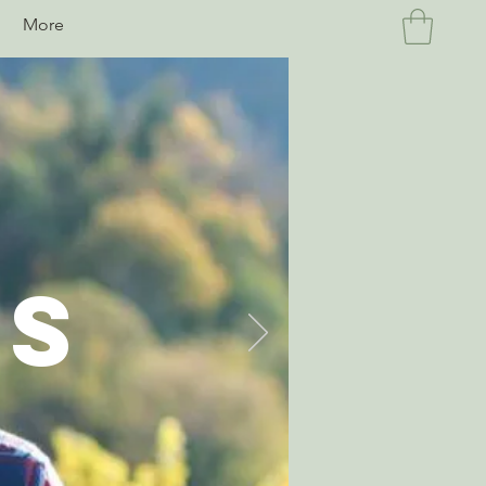
n
More
AS