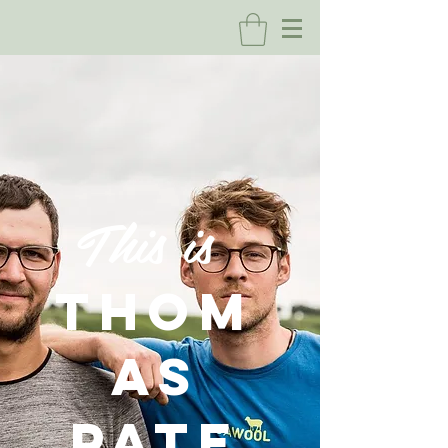
This is
THOM
AS
PATE