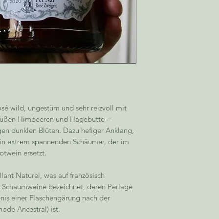
sé wild, ungestüm und sehr reizvoll mit
 süßen Himbeeren und Hagebutte –
gen dunklen Blüten. Dazu hefiger Anklang,
 ein extrem spannenden Schäumer, der im
twein ersetzt.
llant Naturel, was auf französisch
d Schaumweine bezeichnet, deren Perlage
nis einer Flaschengärung nach der
de Ancestral) ist.