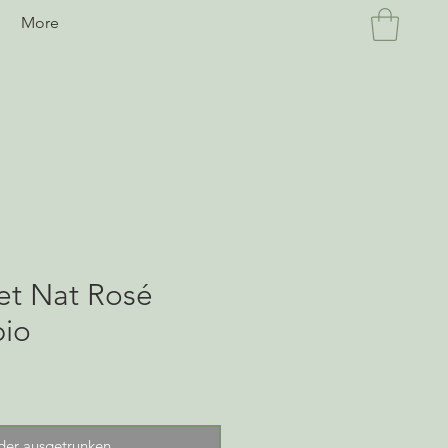
n
More
et Nat Rosé
bio
der ausgetrunken